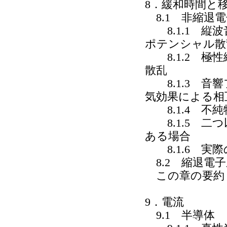
8．緩和時間と
8.1 非縮退
8.1.1 縦
ポテンシャル散
8.1.2 極
散乱
8.1.3 音
気効果による相
8.1.4 不
8.1.5 二
ある場合
8.1.6 実
8.2 縮退電子
この章の要約
9．電流
9.1 半導体