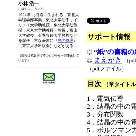
小林 浩一
こばやし こういち
1924年 北海道に生まれる．東北大
学理学部卒業．東北大学助手，イ
リノイ大学助教授，東北大学助教
授，東京大学助教授・教授，富山
サポート情報
大学教授，石巻専修大学教授など
を歴任．主な著書に『
光の物理
』
（東京大学出版会）などがある．
“紙”の書籍
◎
（情報は初版刊行時のものから一部修正して
まえがき
◎
（p
います）
（pdfファイル）
目次
（章タイトル
1．電気伝導
2．結晶の中の
3．分布関数
4．結晶の中の
5．ボルツマン