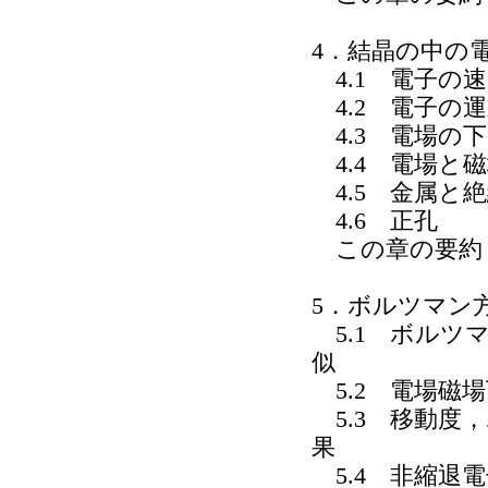
4．結晶の中の
4.1 電子の
4.2 電子の
4.3 電場の
4.4 電場と
4.5 金属と
4.6 正孔
この章の要約
5．ボルツマン
5.1 ボルツ
似
5.2 電場磁
5.3 移動度
果
5.4 非縮退