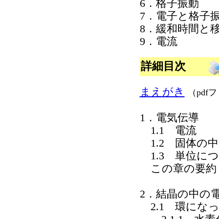
6．格子振動
7．電子と格子
8．緩和時間と
9．電流
詳細目次
まえがき
（pdf
1．電気伝導
1.1 電流
1.2 固体の
1.3 単位に
この章の要約
2．結晶の中の
2.1 環にな