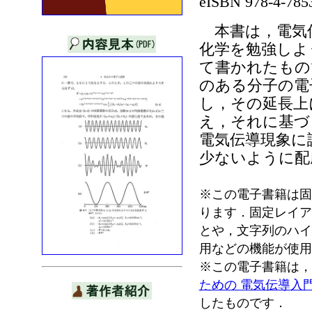
eISBN 978-4-785
本書は，電気
化学を勉強しよ
て書かれたもの
のある分子の電
し，その延長上
え，それに基づ
電気伝導現象に
少ないように配
※この電子書籍は固
ります．固定レイア
とや，文字列のハイ
用などの機能が使用
※この電子書籍は，
ための 電気伝導入
したものです．