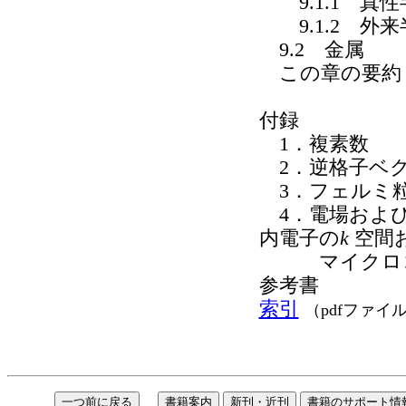
9.1.1 真性
9.1.2 外来
9.2 金属
この章の要約
付録
1．複素数
2．逆格子ベク
3．フェルミ
4．電場および
内電子の
k
空間
マイクロコ
参考書
索引
（pdfファイ