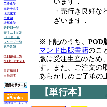
います．
工業化学
高分子化学
・売行き良好な
環境化学
生化学
ざいます．
計算化学
分野別一覧
書名五十音別
ISBN順一覧
※下記のうち、
POD
シリーズ一覧
電子書籍
マンド出版書籍
のこ
復刊書籍一覧
版は受注生産のため
復刊リクエスト
す。また、ご注文の
書評掲載本
あらかじめご了承の
目録請求
【単行本】
出版書誌データベース