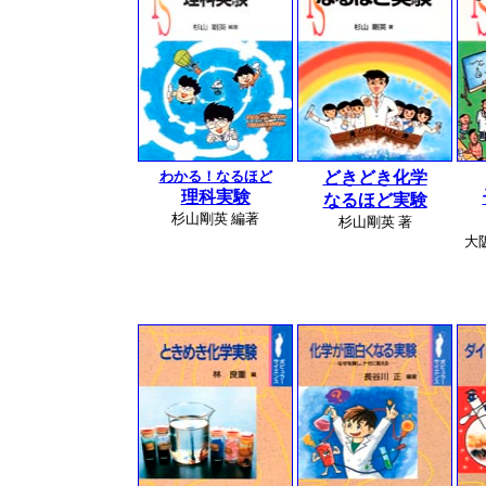
わかる！なるほど
どきどき化学
理科実験
なるほど実験
杉山剛英 編著
杉山剛英 著
大