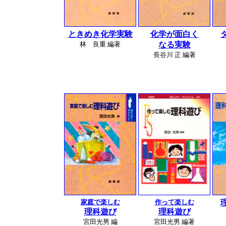
ときめき化学実験
化学が面白く
林 良重 編著
なる実験
長谷川 正 編著
家庭で楽しむ
作って楽しむ
理科遊び
理科遊び
宮田光男 編
宮田光男 編著