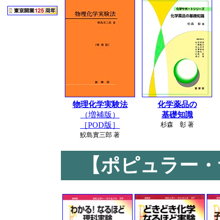
物理化学実験法
化学薬品の
（増補版）
基礎知識
［POD版］
杉森 彰 著
鮫島實三郎 著
【ポピュラー・