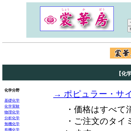
【化
化学分野
→ ポピュラー・サ
基礎化学
化学実験
・価格はすべて
物理化学
分析化学
・ご注文のタイ
無機化学
有機化学