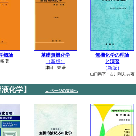
学概論
基礎無機化学
無機化学の理論
昭 著
（新版）
と演習
津田 栄 著
（新版）
山口輿平・古川利夫 共著
溶液化学】
→ ページの冒頭へ