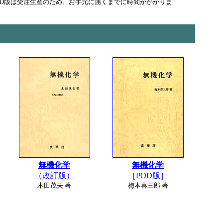
OD版は受注生産のため、お手元に届くまでに時間がかかりま
無機化学
無機化学
（改訂版）
［POD版］
木田茂夫 著
梅本喜三郎 著