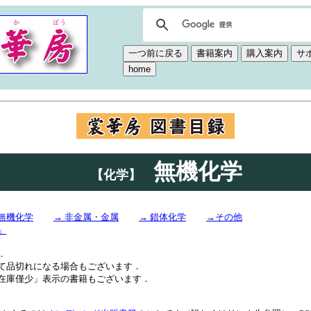
無機化学
【化学】
物無機化学
→ 非金属・金属
→ 錯体化学
→その他
」
．
て品切れになる場合もございます．
在庫僅少」表示の書籍もございます．