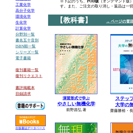
※下記のうち、
POD版
（オンデマンド版
工業化学
す。また、ご注文の取り消し・返品は一
高分子化学
環境化学
【教科書】
→ ページの冒
生化学
計算化学
分野別一覧
書名五十音別
ISBN順一覧
シリーズ一覧
電子書籍
復刊書籍一覧
復刊リクエスト
書評掲載本
目録請求
演習形式で学ぶ
ステッ
やさしい無機化学
大学の
前野昌弘 著
齋藤勝裕・長
出版書誌データベース