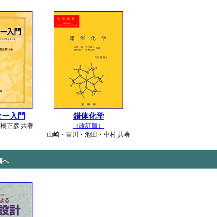
ター入門
錯体化学
橋正彦 共著
（改訂版）
山崎・吉川・池田・中村 共著
頭へ