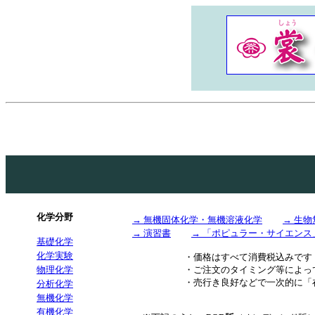
化学分野
→ 無機固体化学・無機溶液化学
→ 生
→ 演習書
→ 「ポピュラー・サイエンス
基礎化学
化学実験
・価格はすべて消費税込みです
物理化学
・ご注文のタイミング等によっ
・売行き良好などで一次的に「
分析化学
無機化学
有機化学