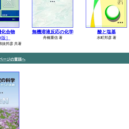
機化合物
無機溶液反応の化学
酸と塩基
D版］
舟橋重信 著
水町邦彦 著
綿抜邦彦 共著
 ページの冒頭へ