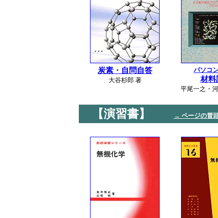
炭素・自問自答
パソコ
材料
大谷杉郎 著
平尾一之・河
【演習書】
→ ページの冒