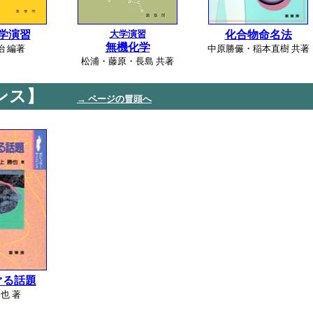
学演習
大学演習
化合物命名法
無機化学
治 編著
中原勝儼・稲本直樹 共著
松浦・藤原・長島 共著
ンス】
→ ページの冒頭へ
ぐる話題
也 著