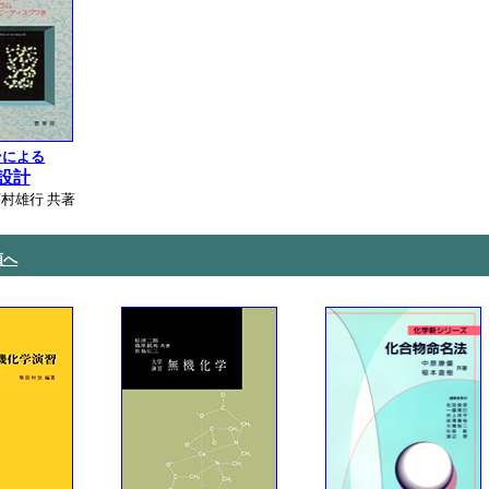
ンによる
設計
村雄行 共著
頭へ