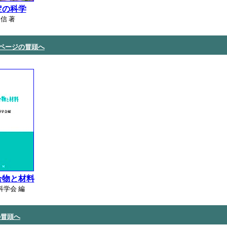
定の科学
信 著
 ページの冒頭へ
合物と材料
科学会 編
の冒頭へ