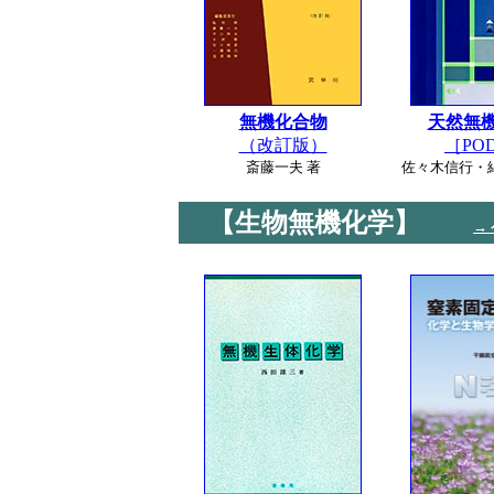
無機化合物
天然無
（改訂版）
［PO
斎藤一夫 著
佐々木信行・
【生物無機化学】
→