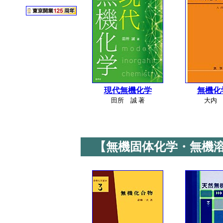
現代無機化学
無機化
田所 誠 著
大内 
【無機固体化学・無機