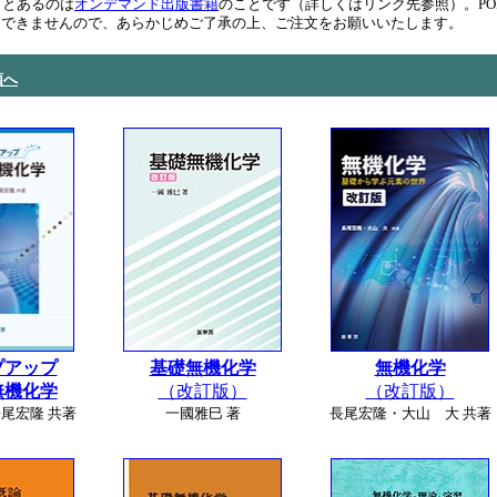
）とあるのは
オンデマンド出版書籍
のことです（詳しくはリンク先参照）。P
切できませんので、あらかじめご了承の上、ご注文をお願いいたします。
頭へ
プアップ
基礎無機化学
無機化学
無機化学
（改訂版）
（改訂版）
尾宏隆 共著
一國雅巳 著
長尾宏隆・大山 大 共著