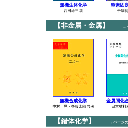
無機生体化学
窒素固
西田雄三 著
干鯛眞
【非金属・金属】
→
無機合成化学
金属間化
中村 晃・齊藤太郎 共著
日本材料
【錯体化学】
→ ページ