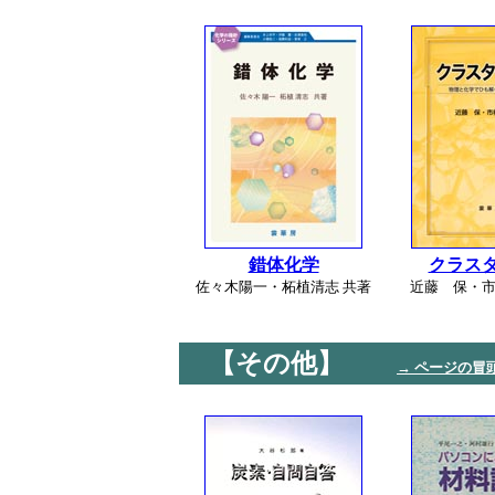
錯体化学
クラス
佐々木陽一・柘植清志 共著
近藤 保・市
【その他】
→ ページの冒