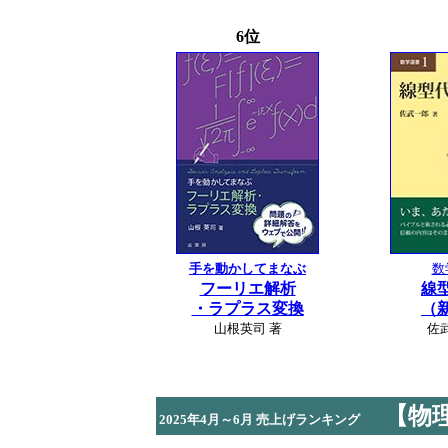
6位
手を動かしてまなぶ
数
フーリエ解析
線
・ラプラス変換
（
山根英司 著
佐
【物
2025年4月～6月 売上げランキング