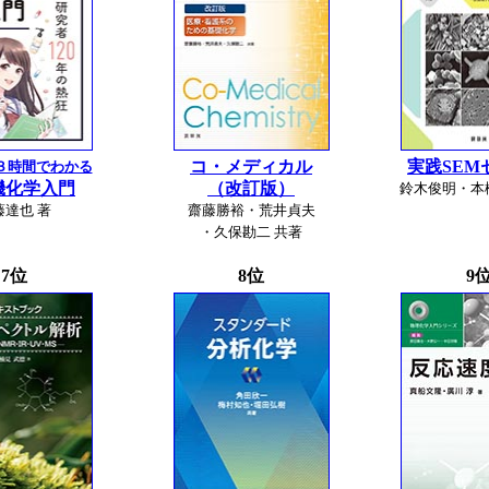
コ・メディカル
実践SEM
３時間でわかる
機化学入門
（改訂版）
鈴木俊明・本
藤達也 著
齋藤勝裕・荒井貞夫
・久保勘二 共著
7位
8位
9