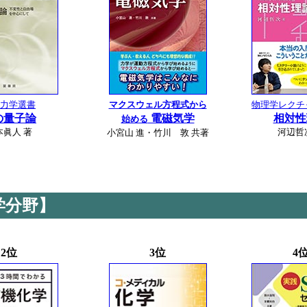
力学選書
マクスウェル方程式から
物理学レクチ
の量子論
電磁気学
相対性
始める
本眞人 著
河辺哲
小宮山 進・竹川 敦 共著
学分野】
2位
3位
4