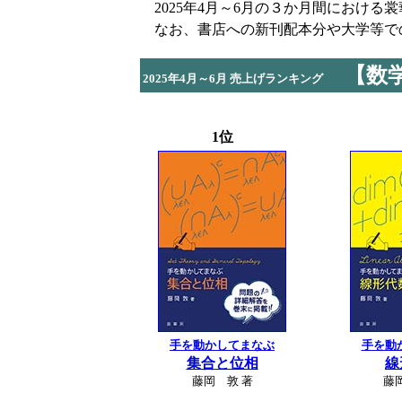
2025年4月～6月の３か月間における
なお、書店への新刊配本分や大学等で
【数
2025年4月～6月 売上げランキング
1位
手を動かしてまなぶ
手を動
集合と位相
線
藤岡 敦 著
藤