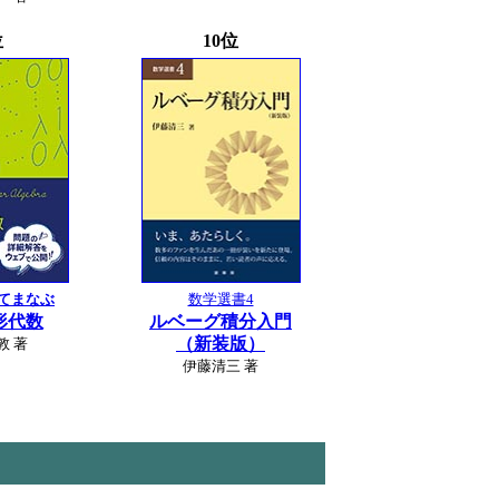
位
10位
てまなぶ
数学選書4
形代数
ルベーグ積分入門
（新装版）
敦 著
伊藤清三 著