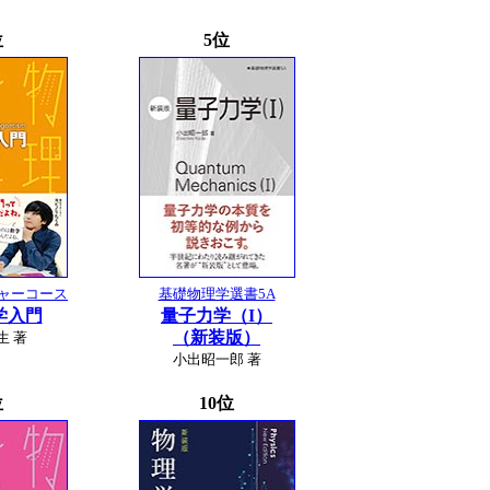
位
5位
ャーコース
基礎物理学選書5A
学入門
量子力学（I）
（新装版）
生 著
小出昭一郎 著
位
10位