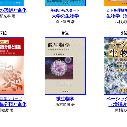
の形態と進化
基礎からスタート
ヒトを理解
大学の生物学
生物学（
部光泰 著
道上達男 著
八杉貞
7位
8位
9
微生物学
ベーシッ
科学シリーズ
統分類と進化
（増補改
坂本順司 著
田敏彦 著
武村政