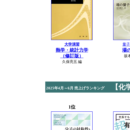
大学演習
量子
熱学・統計力学
場
（修訂版）
坂
久保亮五 編
【化
2025年4月～6月 売上げランキング
1位