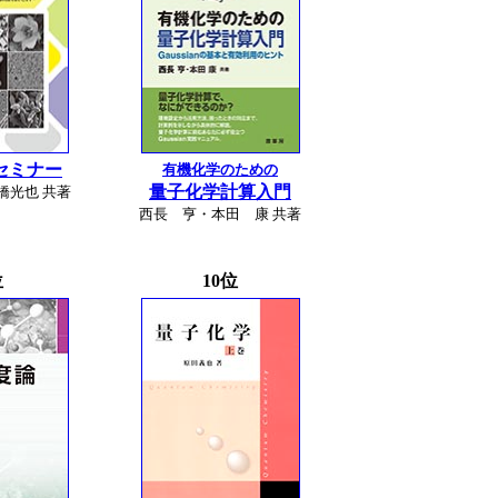
セミナー
有機化学のための
量子化学計算入門
橋光也 共著
西長 亨・本田 康 共著
位
10位