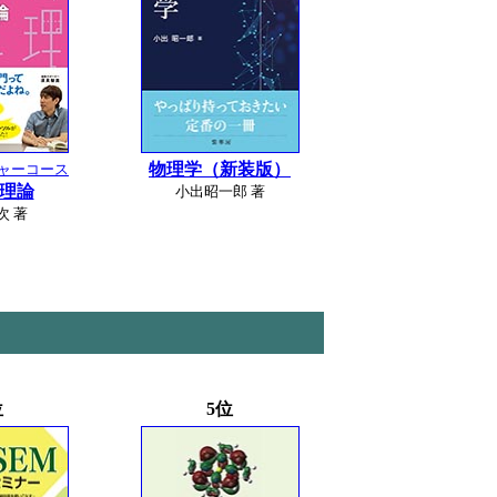
物理学（新装版）
ャーコース
理論
小出昭一郎 著
次 著
位
5位