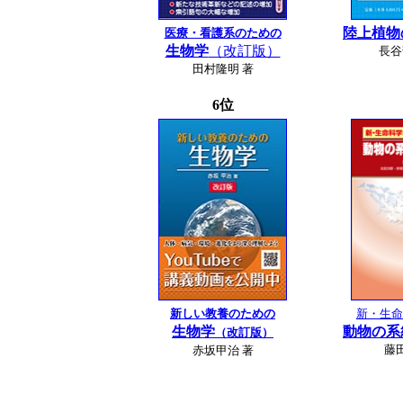
陸上植物
医療・看護系のための
生物学
（改訂版）
長谷
田村隆明 著
6位
新しい教養のための
新・生命
生物学
動物の系
（改訂版）
藤
赤坂甲治 著