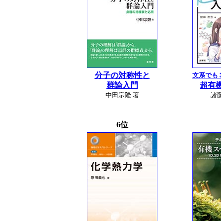
分子の対称性と
文系でも
群論入門
超有
中田宗隆 著
諸
6位