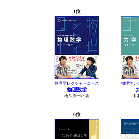
1位
物理学レクチャーコース
物理学レ
物理数学
橋爪洋一郎 著
山
6位