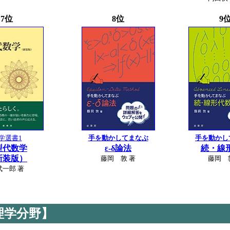
7位
8位
9
学選書1
手を動かしてまなぶ
手を動かし
型代数学
ε‐δ論法
続・線
新装版）
藤岡 敦 著
藤岡 
武一郎 著
理学分野】