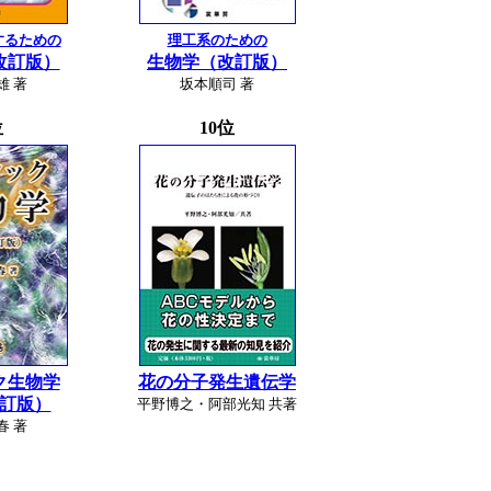
するための
理工系のための
改訂版）
生物学（改訂版）
雄 著
坂本順司 著
位
10位
ク生物学
花の分子発生遺伝学
訂版）
平野博之・阿部光知 共著
春 著