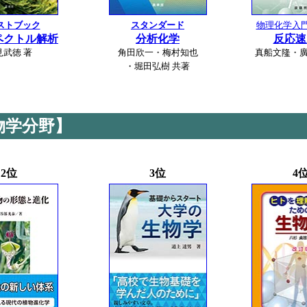
ストブック
スタンダード
物理化学入
ペクトル解析
分析化学
反応速
見武徳 著
角田欣一・梅村知也
真船文隆・廣
・堀田弘樹 共著
物学分野】
2位
3位
4