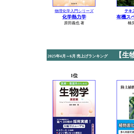
物理化学入門シリーズ
テキ
化学熱力学
有機ス
原田義也 著
楠
【生
2025年4月～6月 売上げランキング
1位