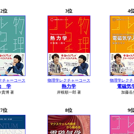
2位
3位
4
クチャーコース
物理学レクチャーコース
物理学レクチ
力 学
熱力学
電磁気
本貴博 著
岸根順一郎 著
加藤岳
7位
8位
9