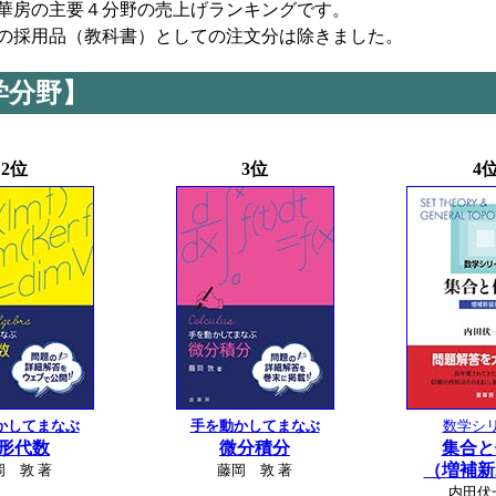
裳華房の主要４分野の売上げランキングです。
の採用品（教科書）としての注文分は除きました。
学分野】
2位
3位
4
かしてまなぶ
手を動かしてまなぶ
数学シ
形代数
微分積分
集合と
（増補新
岡 敦 著
藤岡 敦 著
内田伏