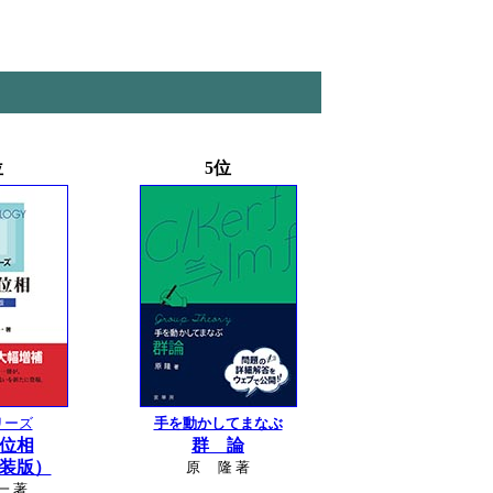
位
5位
リーズ
手を動かしてまなぶ
位相
群 論
装版）
原 隆 著
一 著