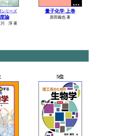
量子化学 上巻
門シリーズ
度論
原田義也 著
川 淳 著
位
5位