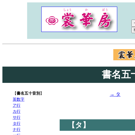
書名五
【
書名五十音別
】
→ タ
英数字
ア行
カ行
サ行
【タ】
タ行
ナ行