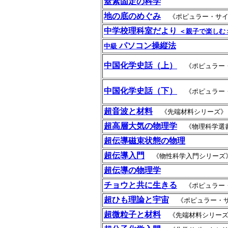
窒素固定の科学
地の底のめぐみ
《ポピュラー・サ
中学校理科室だより
＜親子で楽しむ
パソコン操縦法
中級
中国化学史話（上）
《ポピュラー
中国化学史話（下）
《ポピュラー
超音波と材料
《先端材料シリーズ》
超高層大気の物理学
《物理科学選
超伝導磁束状態の物理
超伝導入門
《物性科学入門シリーズ
超伝導の物理学
チョウと共に生きる
《ポピュラー
超ひも理論と宇宙
《ポピュラー・
超微粒子と材料
《先端材料シリー